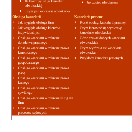
Ile kosztują usługi kancelarii
Jak zostać adwokatem
adwokackiej
Czym jest kancelaria adwokacka
Obsługa kancelarii
Kancelarie prawne
Jak wygląda obsługa firm
Koszt obsługi kancelarii prawnej
Jak wygląda obsługa klientów
Czym kierować się wybierając
indywidualnych
kancelarie adwokackie
Obsługa kancelarii w zakresie
Gdzie szukać dobrych kancelarii
doradztwa prawnego
adwokackich
Obsługa kancelarii w zakresie prawa
Czym wyróżnia się kancelaria
kanonicznego
adwokacka
Obsługa kancelarii w zakresie prawa
Przykłady kancelarii prawnych
gospodarczego
Obsługa kancelarii w zakresie prawa
pracy
Obsługa kancelarii w zakresie prawa
karnego
Obsługa kancelarii w zakresie prawa
cywilnego
Obsługa kancelarii w zakresie usług dla
firm
Obsługa kancelarii w zakresie
procesów sądowych