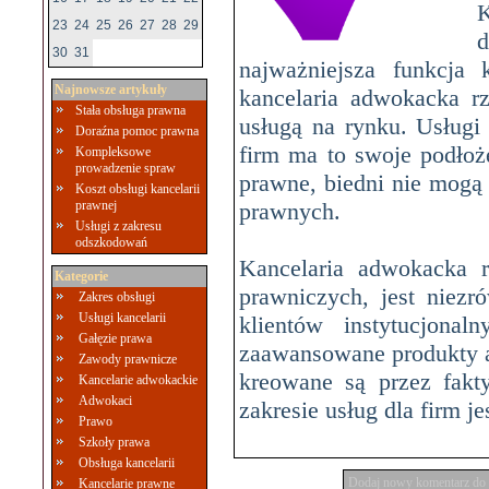
23
24
25
26
27
28
29
d
30
31
najważniejsza funkcja 
Najnowsze artykuły
kancelaria adwokacka r
Stała obsługa prawna
usługą na rynku. Usługi
Doraźna pomoc prawna
firm ma to swoje podłoż
Kompleksowe
prowadzenie spraw
prawne, biedni nie mogą
Koszt obsługi kancelarii
prawnej
prawnych.
Usługi z zakresu
odszkodowań
Kancelaria adwokacka r
Kategorie
prawniczych, jest niez
Zakres obsługi
Usługi kancelarii
klientów instytucjona
Gałęzie prawa
zaawansowane produkty a 
Zawody prawnicze
kreowane są przez fakt
Kancelarie adwokackie
Adwokaci
zakresie usług dla firm je
Prawo
Szkoły prawa
Obsługa kancelarii
Dodaj nowy komentarz do 
Kancelarie prawne