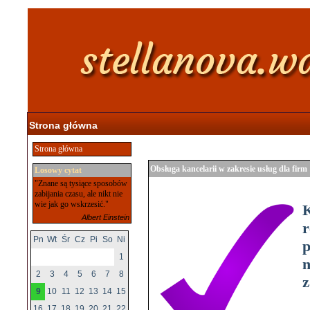
Strona główna
Strona główna
Obsługa kancelarii w zakresie usług dla firm
Losowy cytat
"Znane są tysiące sposobów
zabijania czasu, ale nikt nie
wie jak go wskrzesić."
Albert Einstein
r
Pn
Wt
Śr
Cz
Pi
So
Ni
p
1
n
2
3
4
5
6
7
8
z
9
10
11
12
13
14
15
16
17
18
19
20
21
22