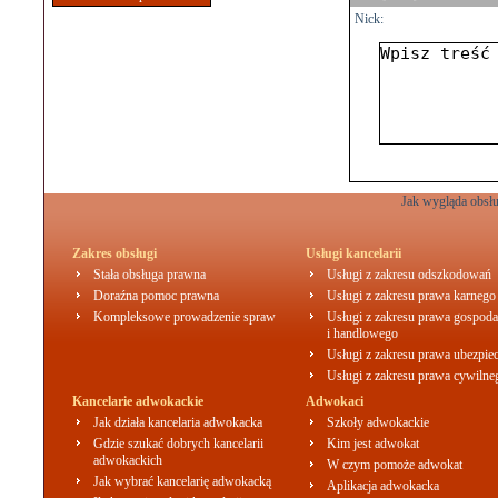
Nick:
Jak wygląda obsłu
Zakres obsługi
Usługi kancelarii
Stała obsługa prawna
Usługi z zakresu odszkodowań
Doraźna pomoc prawna
Usługi z zakresu prawa karnego
Kompleksowe prowadzenie spraw
Usługi z zakresu prawa gospoda
i handlowego
Usługi z zakresu prawa ubezpie
Usługi z zakresu prawa cywilne
Kancelarie adwokackie
Adwokaci
Jak działa kancelaria adwokacka
Szkoły adwokackie
Gdzie szukać dobrych kancelarii
Kim jest adwokat
adwokackich
W czym pomoże adwokat
Jak wybrać kancelarię adwokacką
Aplikacja adwokacka