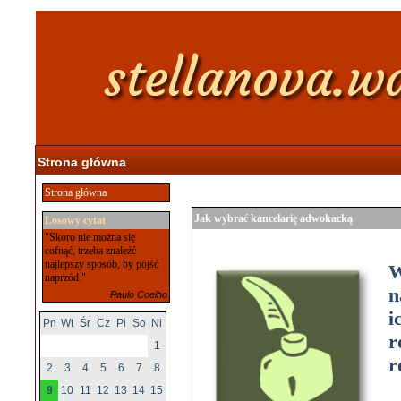
Strona główna
Strona główna
Jak wybrać kancelarię adwokacką
Losowy cytat
"Skoro nie można się
cofnąć, trzeba znaleźć
najlepszy sposób, by pójść
W
naprzód."
n
Paulo Coelho
i
Pn
Wt
Śr
Cz
Pi
So
Ni
r
1
r
2
3
4
5
6
7
8
9
10
11
12
13
14
15