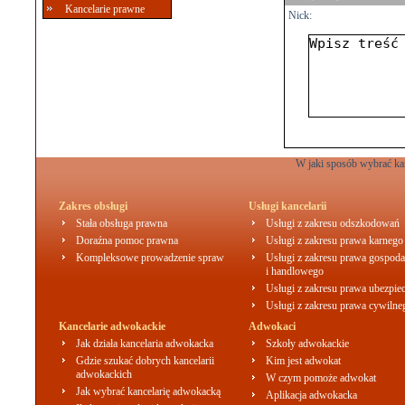
Kancelarie prawne
Nick:
W jaki sposób wybrać ka
Zakres obsługi
Usługi kancelarii
Stała obsługa prawna
Usługi z zakresu odszkodowań
Doraźna pomoc prawna
Usługi z zakresu prawa karnego
Kompleksowe prowadzenie spraw
Usługi z zakresu prawa gospoda
i handlowego
Usługi z zakresu prawa ubezpie
Usługi z zakresu prawa cywilne
Kancelarie adwokackie
Adwokaci
Jak działa kancelaria adwokacka
Szkoły adwokackie
Gdzie szukać dobrych kancelarii
Kim jest adwokat
adwokackich
W czym pomoże adwokat
Jak wybrać kancelarię adwokacką
Aplikacja adwokacka