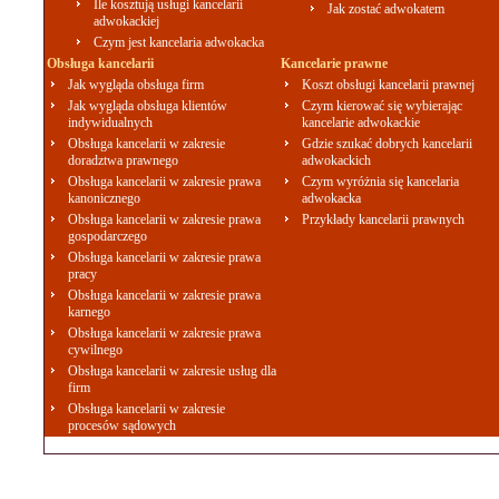
Ile kosztują usługi kancelarii
Jak zostać adwokatem
adwokackiej
Czym jest kancelaria adwokacka
Obsługa kancelarii
Kancelarie prawne
Jak wygląda obsługa firm
Koszt obsługi kancelarii prawnej
Jak wygląda obsługa klientów
Czym kierować się wybierając
indywidualnych
kancelarie adwokackie
Obsługa kancelarii w zakresie
Gdzie szukać dobrych kancelarii
doradztwa prawnego
adwokackich
Obsługa kancelarii w zakresie prawa
Czym wyróżnia się kancelaria
kanonicznego
adwokacka
Obsługa kancelarii w zakresie prawa
Przykłady kancelarii prawnych
gospodarczego
Obsługa kancelarii w zakresie prawa
pracy
Obsługa kancelarii w zakresie prawa
karnego
Obsługa kancelarii w zakresie prawa
cywilnego
Obsługa kancelarii w zakresie usług dla
firm
Obsługa kancelarii w zakresie
procesów sądowych