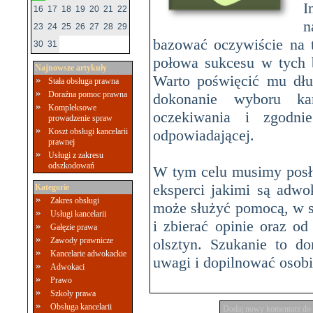
I
16
17
18
19
20
21
22
n
23
24
25
26
27
28
29
bazować oczywiście na t
30
31
połowa sukcesu w tych 
Najnowsze artykuły
Warto poświęcić mu dł
Stała obsługa prawna
Doraźna pomoc prawna
dokonanie wyboru kan
Kompleksowe
oczekiwania i zgodni
prowadzenie spraw
Koszt obsługi kancelarii
odpowiadającej.
prawnej
Usługi z zakresu
odszkodowań
W tym celu musimy posłu
eksperci jakimi są adwok
Kategorie
Zakres obsługi
może służyć pomocą, w sa
Usługi kancelarii
i zbierać opinie oraz o
Gałęzie prawa
Zawody prawnicze
olsztyn. Szukanie to do
Kancelarie adwokackie
uwagi i dopilnować osobi
Adwokaci
Prawo
Szkoły prawa
Obsługa kancelarii
Dodaj nowy komentarz do 