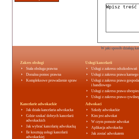
W jaki sposób działają k
Zakres obsługi
Usługi kancelarii
Stała obsługa prawna
Usługi z zakresu odszkodowań
Doraźna pomoc prawna
Usługi z zakresu prawa karnego
Kompleksowe prowadzenie spraw
Usługi z zakresu prawa gospoda
i handlowego
Usługi z zakresu prawa ubezpie
Usługi z zakresu prawa cywilne
Kancelarie adwokackie
Adwokaci
Jak działa kancelaria adwokacka
Szkoły adwokackie
Gdzie szukać dobrych kancelarii
Kim jest adwokat
adwokackich
W czym pomoże adwokat
Jak wybrać kancelarię adwokacką
Aplikacja adwokacka
Ile kosztują usługi kancelarii
Jak zostać adwokatem
adwokackiej