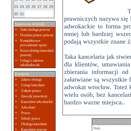
23
24
25
26
27
28
29
T
30
31
prawniczych nazywa się 
Najnowsze artykuły
adwokackie to forma pro
Stała obsługa prawna
mniej lub bardziej wsze
Doraźna pomoc prawna
podają wszystkie znane ź
Kompleksowe
prowadzenie spraw
Koszt obsługi kancelarii
prawnej
Taka kancelaria jak stwi
Usługi z zakresu
dla klientów, umawiania
odszkodowań
zbierania informacji o
Kategorie
załatwiane są wszystkie 
Zakres obsługi
Usługi kancelarii
adwokat wrocław. Toteż k
Gałęzie prawa
wielu osób, bez kancelar
Zawody prawnicze
bardzo wazne miejsca..
Kancelarie adwokackie
Adwokaci
Prawo
Szkoły prawa
Dodaj nowy komentarz do 
Obsługa kancelarii
Nick:
Kancelarie prawne