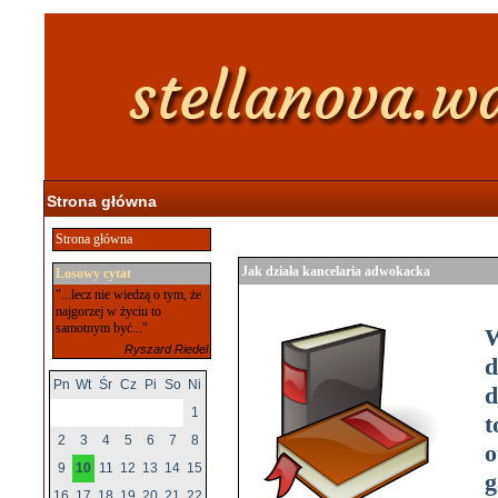
Strona główna
Strona główna
Jak działa kancelaria adwokacka
Losowy cytat
"...lecz nie wiedzą o tym, że
najgorzej w życiu to
samotnym być..."
W
Ryszard Riedel
Pn
Wt
Śr
Cz
Pi
So
Ni
d
1
t
2
3
4
5
6
7
8
o
9
10
11
12
13
14
15
g
16
17
18
19
20
21
22